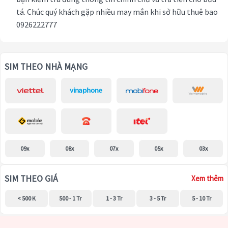
tá. Chúc quý khách gặp nhiều may mắn khi sở hữu thuê bao
0926222777
SIM THEO NHÀ MẠNG
09x
08x
07x
05x
03x
SIM THEO GIÁ
Xem thêm
< 500 K
500 - 1 Tr
1 - 3 Tr
3 - 5 Tr
5 - 10 Tr