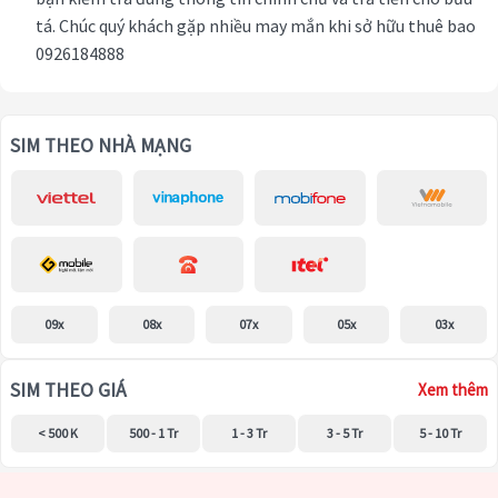
tá. Chúc quý khách gặp nhiều may mắn khi sở hữu thuê bao
0926184888
SIM THEO NHÀ MẠNG
09x
08x
07x
05x
03x
SIM THEO GIÁ
Xem thêm
< 500 K
500 - 1 Tr
1 - 3 Tr
3 - 5 Tr
5 - 10 Tr