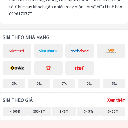
tá. Chúc quý khách gặp nhiều may mắn khi sở hữu thuê bao
0926170777
SIM THEO NHÀ MẠNG
09x
08x
07x
05x
03x
SIM THEO GIÁ
Xem thêm
< 500 K
500 - 1 Tr
1 - 3 Tr
3 - 5 Tr
5 - 10 Tr