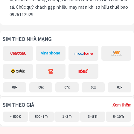
tá. Chúc quý khách gặp nhiều may mắn khi sở hữu thuê bao
0926112929
SIM THEO NHÀ MẠNG
09x
08x
07x
05x
03x
SIM THEO GIÁ
Xem thêm
< 500 K
500 - 1 Tr
1 - 3 Tr
3 - 5 Tr
5 - 10 Tr