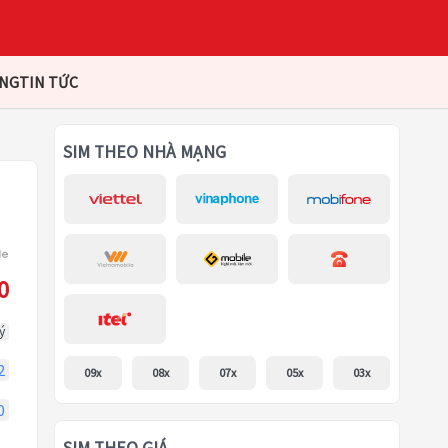
ÀNG
TIN TỨC
SIM THEO NHÀ MẠNG
0
ý
2
09x
08x
07x
05x
03x
0