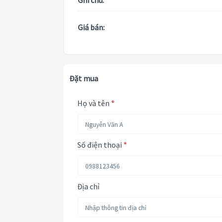
Ghi chú:
Giá bán:
Đặt mua
Họ và tên
*
Số điện thoại
*
Địa chỉ