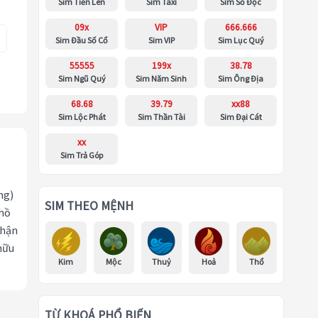
Sim Tiến Lên
Sim Taxi
Sim Số Độc
09x
VIP
666.666
Sim Đầu Số Cổ
Sim VIP
Sim Lục Quý
55555
199x
38.78
Sim Ngũ Quý
Sim Năm Sinh
Sim Ông Địa
68.68
39.79
xx88
Sim Lộc Phát
Sim Thần Tài
Sim Đại Cát
xx
Sim Trả Góp
ng)
SIM THEO MỆNH
 hồ
nhận
hữu
Kim
Mộc
Thuỷ
Hoả
Thổ
TỪ KHOÁ PHỔ BIẾN