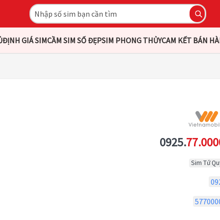
Ủ
ĐỊNH GIÁ SIM
CẦM SIM SỐ ĐẸP
SIM PHONG THỦY
CAM KẾT BÁN H
0925.
77.000
Sim Tứ Qu
09
577000