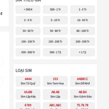
SIM THEO GIÁ
< 500 K
500 - 1 Tr
1 - 3 Tr
 ₫
3 - 5 Tr
5 - 10 Tr
10 - 30 Tr
30 - 50 Tr
50 - 80 Tr
80 - 100 Tr
100 - 150 Tr
150 - 200 Tr
200 - 300 Tr
300 - 500 Tr
500 - 1 Tỷ
> 1 Tỷ
LOẠI SIM
4444
333
AABBCC
Sim Tứ Quý
Sim Tam Hoa
Sim Dễ Nhớ
AA.BB
AB.AB
AB.BA
Sim Lặp Kép
Sim Lặp
Sim Gánh Đảo
6789
ABC.ABC
75.78.78