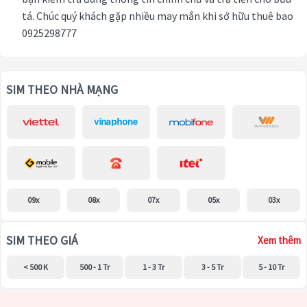
tá. Chúc quý khách gặp nhiều may mắn khi sở hữu thuê bao
0925298777
SIM THEO NHÀ MẠNG
09x
08x
07x
05x
03x
SIM THEO GIÁ
Xem thêm
< 500 K
500 - 1 Tr
1 - 3 Tr
3 - 5 Tr
5 - 10 Tr