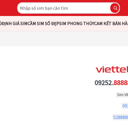
Ủ
ĐỊNH GIÁ SIM
CẦM SIM SỐ ĐẸP
SIM PHONG THỦY
CAM KẾT BÁN H
09252.
8888
Sim VI
09
528888