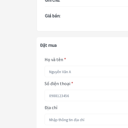
Ghi chú:
Giá bán:
Đặt mua
Họ và tên
*
Số điện thoại
*
Địa chỉ