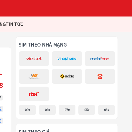
ÀNG
TIN TỨC
SIM THEO NHÀ MẠNG
8
P
2
09x
08x
07x
05x
03x
8