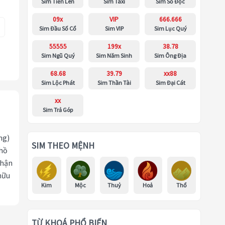
Sim Tiến Lên
Sim Taxi
Sim Số Độc
09x
VIP
666.666
Sim Đầu Số Cổ
Sim VIP
Sim Lục Quý
55555
199x
38.78
Sim Ngũ Quý
Sim Năm Sinh
Sim Ông Địa
68.68
39.79
xx88
Sim Lộc Phát
Sim Thần Tài
Sim Đại Cát
xx
Sim Trả Góp
ng)
SIM THEO MỆNH
 hồ
nhận
hữu
Kim
Mộc
Thuỷ
Hoả
Thổ
TỪ KHOÁ PHỔ BIẾN