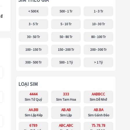
SIM THEO GIÁ
< 500 K
500 - 1 Tr
1 - 3 Tr
 ₫
3 - 5 Tr
5 - 10 Tr
10 - 30 Tr
30 - 50 Tr
50 - 80 Tr
80 - 100 Tr
100 - 150 Tr
150 - 200 Tr
200 - 300 Tr
300 - 500 Tr
500 - 1 Tỷ
> 1 Tỷ
LOẠI SIM
4444
333
AABBCC
Sim Tứ Quý
Sim Tam Hoa
Sim Dễ Nhớ
AA.BB
AB.AB
AB.BA
Sim Lặp Kép
Sim Lặp
Sim Gánh Đảo
6789
ABC.ABC
75.78.78