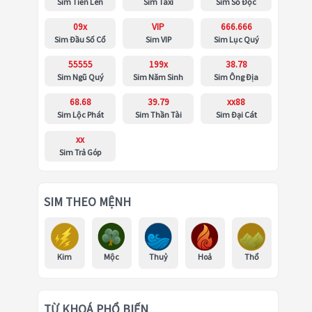
Sim Tiến Lên
Sim Taxi
Sim Số Độc
09x
VIP
666.666
Sim Đầu Số Cổ
Sim VIP
Sim Lục Quý
55555
199x
38.78
Sim Ngũ Quý
Sim Năm Sinh
Sim Ông Địa
68.68
39.79
xx88
Sim Lộc Phát
Sim Thần Tài
Sim Đại Cát
xx
Sim Trả Góp
SIM THEO MỆNH
Kim
Mộc
Thuỷ
Hoả
Thổ
TỪ KHOÁ PHỔ BIẾN