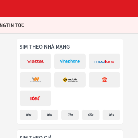
ÀNG
TIN TỨC
SIM THEO NHÀ MẠNG
09x
08x
07x
05x
03x