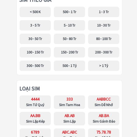
SIM THEO GIÁ
< 500 K
500 - 1 Tr
1 - 3 Tr
3 - 5 Tr
5 - 10 Tr
10 - 30 Tr
30 - 50 Tr
50 - 80 Tr
80 - 100 Tr
100 - 150 Tr
150 - 200 Tr
200 - 300 Tr
300 - 500 Tr
500 - 1 Tỷ
> 1 Tỷ
LOẠI SIM
4444
333
AABBCC
Sim Tứ Quý
Sim Tam Hoa
Sim Dễ Nhớ
AA.BB
AB.AB
AB.BA
Sim Lặp Kép
Sim Lặp
Sim Gánh Đảo
6789
ABC.ABC
75.78.78