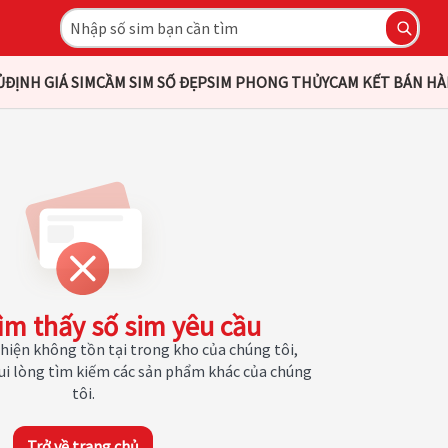
Ủ
ĐỊNH GIÁ SIM
CẦM SIM SỐ ĐẸP
SIM PHONG THỦY
CAM KẾT BÁN H
ìm thấy số sim yêu cầu
hiện không tồn tại trong kho của chúng tôi,
Vui lòng tìm kiếm các sản phẩm khác của chúng
tôi.
Trở về trang chủ