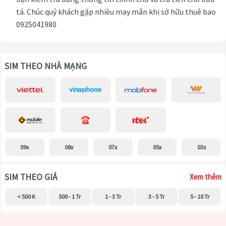
tá. Chúc quý khách gặp nhiều may mắn khi sở hữu thuê bao
0925041980
SIM THEO NHÀ MẠNG
09x
08x
07x
05x
03x
SIM THEO GIÁ
Xem thêm
< 500 K
500 - 1 Tr
1 - 3 Tr
3 - 5 Tr
5 - 10 Tr