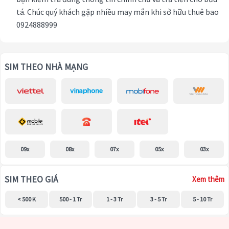
tá. Chúc quý khách gặp nhiều may mắn khi sở hữu thuê bao
0924888999
SIM THEO NHÀ MẠNG
09x
08x
07x
05x
03x
SIM THEO GIÁ
Xem thêm
< 500 K
500 - 1 Tr
1 - 3 Tr
3 - 5 Tr
5 - 10 Tr