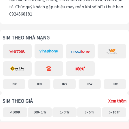
tá. Chúc quý khách gặp nhiều may mắn khi sở hữu thuê bao
0924568181
SIM THEO NHÀ MẠNG
09x
08x
07x
05x
03x
SIM THEO GIÁ
Xem thêm
< 500 K
500 - 1 Tr
1 - 3 Tr
3 - 5 Tr
5 - 10 Tr