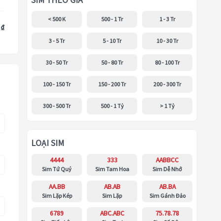
SIM THEO GIÁ
< 500 K
500 - 1 Tr
1 - 3 Tr
 ₫
3 - 5 Tr
5 - 10 Tr
10 - 30 Tr
30 - 50 Tr
50 - 80 Tr
80 - 100 Tr
100 - 150 Tr
150 - 200 Tr
200 - 300 Tr
300 - 500 Tr
500 - 1 Tỷ
> 1 Tỷ
LOẠI SIM
4444
333
AABBCC
Sim Tứ Quý
Sim Tam Hoa
Sim Dễ Nhớ
AA.BB
AB.AB
AB.BA
Sim Lặp Kép
Sim Lặp
Sim Gánh Đảo
6789
ABC.ABC
75.78.78