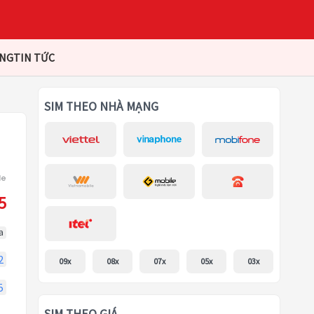
ÀNG
TIN TỨC
SIM THEO NHÀ MẠNG
5
a
2
09x
08x
07x
05x
03x
5