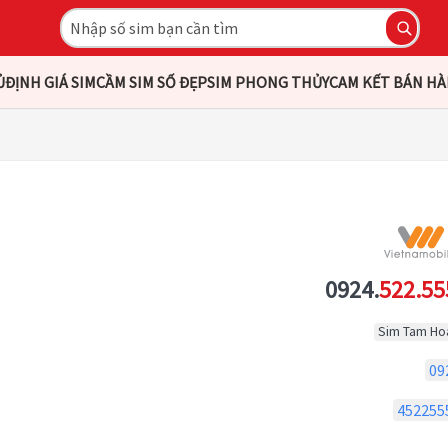
Ủ
ĐỊNH GIÁ SIM
CẦM SIM SỐ ĐẸP
SIM PHONG THỦY
CAM KẾT BÁN H
0924.
522.55
Sim Tam Ho
09
452255