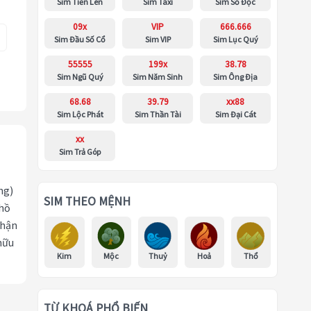
Sim Tiến Lên
Sim Taxi
Sim Số Độc
09x
VIP
666.666
Sim Đầu Số Cổ
Sim VIP
Sim Lục Quý
55555
199x
38.78
Sim Ngũ Quý
Sim Năm Sinh
Sim Ông Địa
68.68
39.79
xx88
Sim Lộc Phát
Sim Thần Tài
Sim Đại Cát
xx
Sim Trả Góp
ng)
SIM THEO MỆNH
 hồ
nhận
hữu
Kim
Mộc
Thuỷ
Hoả
Thổ
TỪ KHOÁ PHỔ BIẾN