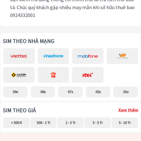
tá. Chúc quý khách gặp nhiều may mắn khi sở hữu thuê bao
0924332001
SIM THEO NHÀ MẠNG
09x
08x
07x
05x
03x
SIM THEO GIÁ
Xem thêm
< 500 K
500 - 1 Tr
1 - 3 Tr
3 - 5 Tr
5 - 10 Tr