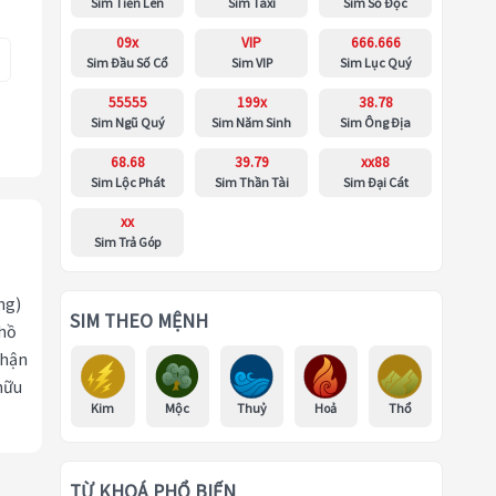
Sim Tiến Lên
Sim Taxi
Sim Số Độc
09x
VIP
666.666
Sim Đầu Số Cổ
Sim VIP
Sim Lục Quý
55555
199x
38.78
Sim Ngũ Quý
Sim Năm Sinh
Sim Ông Địa
68.68
39.79
xx88
Sim Lộc Phát
Sim Thần Tài
Sim Đại Cát
xx
Sim Trả Góp
ng)
SIM THEO MỆNH
 hồ
nhận
hữu
Kim
Mộc
Thuỷ
Hoả
Thổ
TỪ KHOÁ PHỔ BIẾN