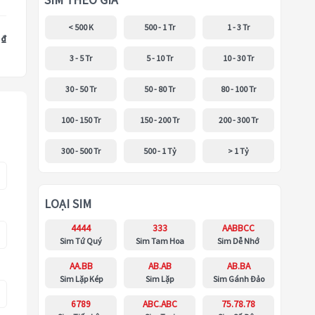
SIM THEO GIÁ
< 500 K
500 - 1 Tr
1 - 3 Tr
 ₫
3 - 5 Tr
5 - 10 Tr
10 - 30 Tr
30 - 50 Tr
50 - 80 Tr
80 - 100 Tr
100 - 150 Tr
150 - 200 Tr
200 - 300 Tr
300 - 500 Tr
500 - 1 Tỷ
> 1 Tỷ
LOẠI SIM
4444
333
AABBCC
Sim Tứ Quý
Sim Tam Hoa
Sim Dễ Nhớ
AA.BB
AB.AB
AB.BA
Sim Lặp Kép
Sim Lặp
Sim Gánh Đảo
6789
ABC.ABC
75.78.78