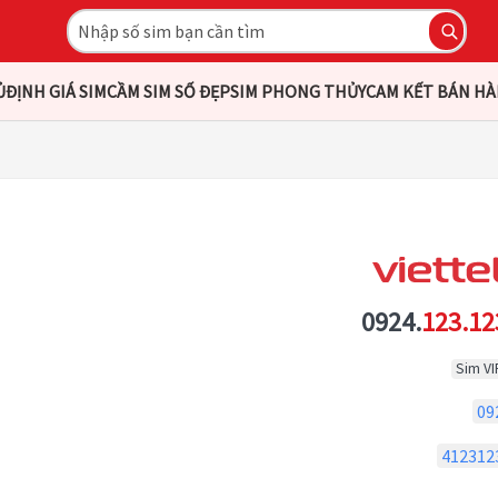
Ủ
ĐỊNH GIÁ SIM
CẦM SIM SỐ ĐẸP
SIM PHONG THỦY
CAM KẾT BÁN H
0924.
123.12
Sim VI
09
412312