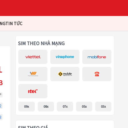
ÀNG
TIN TỨC
SIM THEO NHÀ MẠNG
3
P
2
09x
08x
07x
05x
03x
3