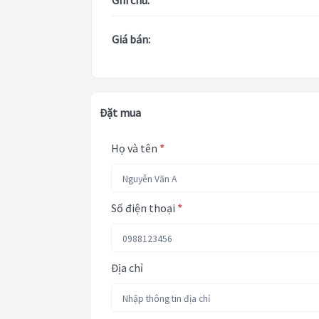
Ghi chú:
Giá bán:
Đặt mua
Họ và tên
*
Số điện thoại
*
Địa chỉ