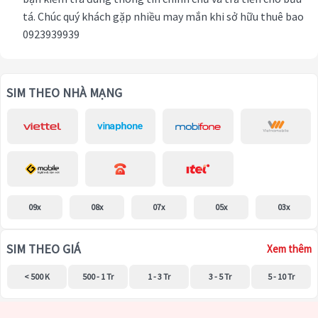
tá. Chúc quý khách gặp nhiều may mắn khi sở hữu thuê bao
0923939939
SIM THEO NHÀ MẠNG
09x
08x
07x
05x
03x
SIM THEO GIÁ
Xem thêm
< 500 K
500 - 1 Tr
1 - 3 Tr
3 - 5 Tr
5 - 10 Tr