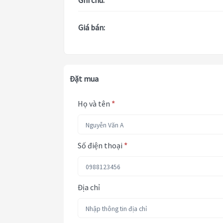
Ghi chú:
Giá bán:
Đặt mua
Họ và tên
*
Số điện thoại
*
Địa chỉ