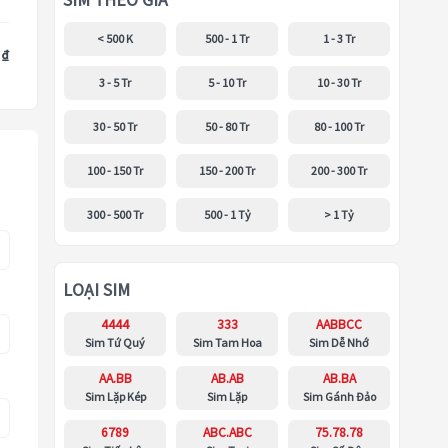
SIM THEO GIÁ
< 500 K
500 - 1 Tr
1 - 3 Tr
 ₫
3 - 5 Tr
5 - 10 Tr
10 - 30 Tr
30 - 50 Tr
50 - 80 Tr
80 - 100 Tr
100 - 150 Tr
150 - 200 Tr
200 - 300 Tr
300 - 500 Tr
500 - 1 Tỷ
> 1 Tỷ
LOẠI SIM
4444
333
AABBCC
Sim Tứ Quý
Sim Tam Hoa
Sim Dễ Nhớ
AA.BB
AB.AB
AB.BA
Sim Lặp Kép
Sim Lặp
Sim Gánh Đảo
6789
ABC.ABC
75.78.78