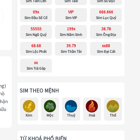
Sim Tiến Lên
Sim Taxi
Sim Số Độc
09x
VIP
666.666
Sim Đầu Số Cổ
Sim VIP
Sim Lục Quý
55555
199x
38.78
Sim Ngũ Quý
Sim Năm Sinh
Sim Ông Địa
68.68
39.79
xx88
Sim Lộc Phát
Sim Thần Tài
Sim Đại Cát
xx
Sim Trả Góp
ng)
SIM THEO MỆNH
 hồ
nhận
hữu
Kim
Mộc
Thuỷ
Hoả
Thổ
TỪ KHOÁ PHỔ BIẾN