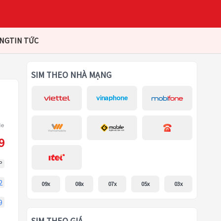
ÀNG
TIN TỨC
SIM THEO NHÀ MẠNG
9
P
2
09x
08x
07x
05x
03x
9