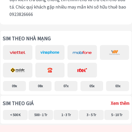
tá. Chúc quý khách gặp nhiều may mắn khi sở hữu thuê bao
0923826666
SIM THEO NHÀ MẠNG
09x
08x
07x
05x
03x
SIM THEO GIÁ
Xem thêm
< 500 K
500 - 1 Tr
1 - 3 Tr
3 - 5 Tr
5 - 10 Tr