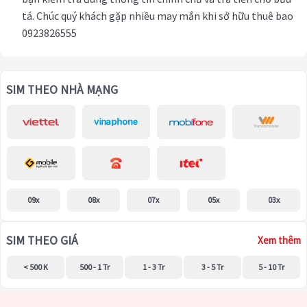
tá. Chúc quý khách gặp nhiều may mắn khi sở hữu thuê bao
0923826555
SIM THEO NHÀ MẠNG
09x
08x
07x
05x
03x
SIM THEO GIÁ
Xem thêm
< 500 K
500 - 1 Tr
1 - 3 Tr
3 - 5 Tr
5 - 10 Tr