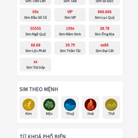
Sim Tiến Lên
Sim Taxi
Sim Số Độc
09x
VIP
666.666
Sim Đầu Số Cổ
Sim VIP
Sim Lục Quý
55555
199x
38.78
Sim Ngũ Quý
Sim Năm Sinh
Sim Ông Địa
68.68
39.79
xx88
Sim Lộc Phát
Sim Thần Tài
Sim Đại Cát
xx
Sim Trả Góp
SIM THEO MỆNH
Kim
Mộc
Thuỷ
Hoả
Thổ
TỪ KHOÁ PHỔ BIẾN