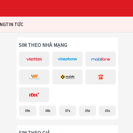
ÀNG
TIN TỨC
SIM THEO NHÀ MẠNG
09x
08x
07x
05x
03x