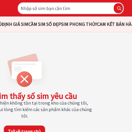
Ủ
ĐỊNH GIÁ SIM
CẦM SIM SỐ ĐẸP
SIM PHONG THỦY
CAM KẾT BÁN H
ìm thấy số sim yêu cầu
hiện không tồn tại trong kho của chúng tôi,
Vui lòng tìm kiếm các sản phẩm khác của chúng
tôi.
Trở về trang chủ