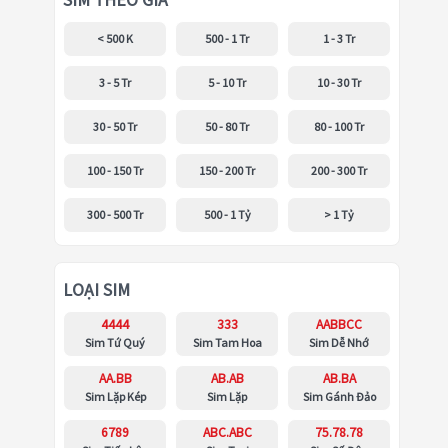
SIM THEO GIÁ
< 500 K
500 - 1 Tr
1 - 3 Tr
3 - 5 Tr
5 - 10 Tr
10 - 30 Tr
30 - 50 Tr
50 - 80 Tr
80 - 100 Tr
100 - 150 Tr
150 - 200 Tr
200 - 300 Tr
300 - 500 Tr
500 - 1 Tỷ
> 1 Tỷ
LOẠI SIM
4444
333
AABBCC
Sim Tứ Quý
Sim Tam Hoa
Sim Dễ Nhớ
AA.BB
AB.AB
AB.BA
Sim Lặp Kép
Sim Lặp
Sim Gánh Đảo
6789
ABC.ABC
75.78.78