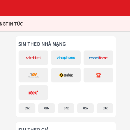
ÀNG
TIN TỨC
SIM THEO NHÀ MẠNG
09x
08x
07x
05x
03x