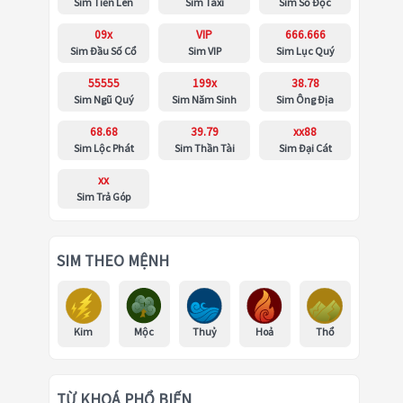
Sim Tiến Lên
Sim Taxi
Sim Số Độc
09x
VIP
666.666
Sim Đầu Số Cổ
Sim VIP
Sim Lục Quý
55555
199x
38.78
Sim Ngũ Quý
Sim Năm Sinh
Sim Ông Địa
68.68
39.79
xx88
Sim Lộc Phát
Sim Thần Tài
Sim Đại Cát
xx
Sim Trả Góp
SIM THEO MỆNH
Kim
Mộc
Thuỷ
Hoả
Thổ
TỪ KHOÁ PHỔ BIẾN