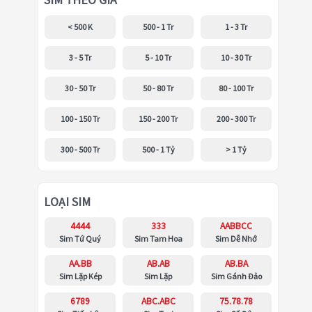
SIM THEO GIÁ
< 500 K
500 - 1 Tr
1 - 3 Tr
3 - 5 Tr
5 - 10 Tr
10 - 30 Tr
30 - 50 Tr
50 - 80 Tr
80 - 100 Tr
100 - 150 Tr
150 - 200 Tr
200 - 300 Tr
300 - 500 Tr
500 - 1 Tỷ
> 1 Tỷ
LOẠI SIM
4444
333
AABBCC
Sim Tứ Quý
Sim Tam Hoa
Sim Dễ Nhớ
AA.BB
AB.AB
AB.BA
Sim Lặp Kép
Sim Lặp
Sim Gánh Đảo
6789
ABC.ABC
75.78.78