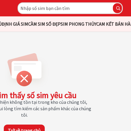
Ủ
ĐỊNH GIÁ SIM
CẦM SIM SỐ ĐẸP
SIM PHONG THỦY
CAM KẾT BÁN H
ìm thấy số sim yêu cầu
hiện không tồn tại trong kho của chúng tôi,
Vui lòng tìm kiếm các sản phẩm khác của chúng
tôi.
Trở về trang chủ