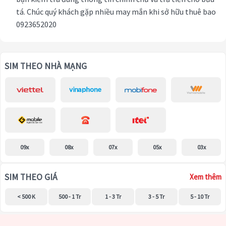
tá. Chúc quý khách gặp nhiều may mắn khi sở hữu thuê bao
0923652020
SIM THEO NHÀ MẠNG
09x
08x
07x
05x
03x
SIM THEO GIÁ
Xem thêm
< 500 K
500 - 1 Tr
1 - 3 Tr
3 - 5 Tr
5 - 10 Tr