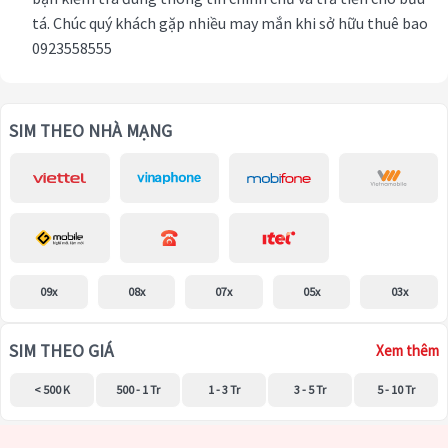
tá. Chúc quý khách gặp nhiều may mắn khi sở hữu thuê bao
0923558555
SIM THEO NHÀ MẠNG
09x
08x
07x
05x
03x
SIM THEO GIÁ
Xem thêm
< 500 K
500 - 1 Tr
1 - 3 Tr
3 - 5 Tr
5 - 10 Tr