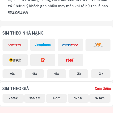
tá. Chúc quý khách gặp nhiều may mắn khi sở hữu thuê bao
0923501368
SIM THEO NHÀ MẠNG
09x
08x
07x
05x
03x
SIM THEO GIÁ
Xem thêm
< 500 K
500 - 1 Tr
1 - 3 Tr
3 - 5 Tr
5 - 10 Tr