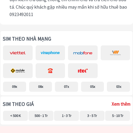
tá. Chúc quý khách gặp nhiều may mắn khi sở hữu thuê bao
0923492011
SIM THEO NHÀ MẠNG
09x
08x
07x
05x
03x
SIM THEO GIÁ
Xem thêm
< 500 K
500 - 1 Tr
1 - 3 Tr
3 - 5 Tr
5 - 10 Tr