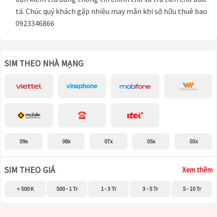
tá. Chúc quý khách gặp nhiều may mắn khi sở hữu thuê bao
0923346866
SIM THEO NHÀ MẠNG
09x
08x
07x
05x
03x
SIM THEO GIÁ
Xem thêm
< 500 K
500 - 1 Tr
1 - 3 Tr
3 - 5 Tr
5 - 10 Tr