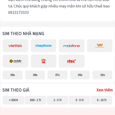
tá. Chúc quý khách gặp nhiều may mắn khi sở hữu thuê bao
0923173333
SIM THEO NHÀ MẠNG
09x
08x
07x
05x
03x
SIM THEO GIÁ
Xem thêm
< 500 K
500 - 1 Tr
1 - 3 Tr
3 - 5 Tr
5 - 10 Tr