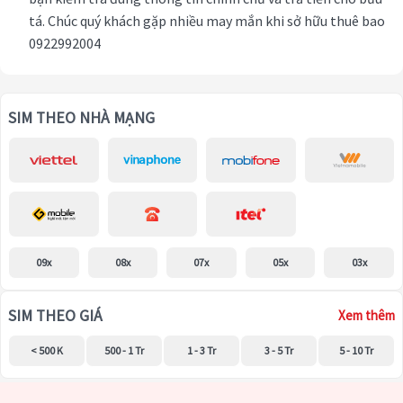
tá. Chúc quý khách gặp nhiều may mắn khi sở hữu thuê bao
0922992004
SIM THEO NHÀ MẠNG
09x
08x
07x
05x
03x
SIM THEO GIÁ
Xem thêm
< 500 K
500 - 1 Tr
1 - 3 Tr
3 - 5 Tr
5 - 10 Tr