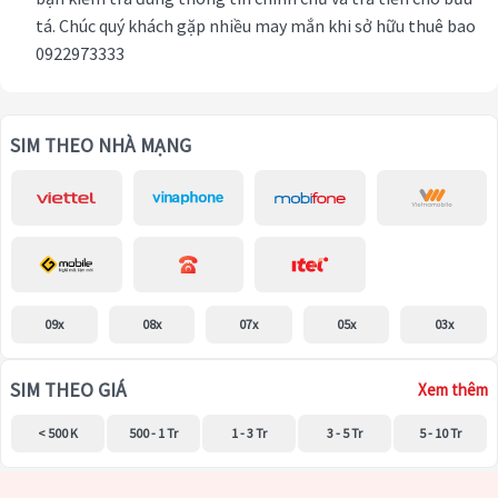
tá. Chúc quý khách gặp nhiều may mắn khi sở hữu thuê bao
0922973333
SIM THEO NHÀ MẠNG
09x
08x
07x
05x
03x
SIM THEO GIÁ
Xem thêm
< 500 K
500 - 1 Tr
1 - 3 Tr
3 - 5 Tr
5 - 10 Tr