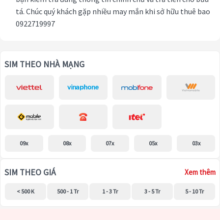
tá. Chúc quý khách gặp nhiều may mắn khi sở hữu thuê bao
0922719997
SIM THEO NHÀ MẠNG
09x
08x
07x
05x
03x
SIM THEO GIÁ
Xem thêm
< 500 K
500 - 1 Tr
1 - 3 Tr
3 - 5 Tr
5 - 10 Tr