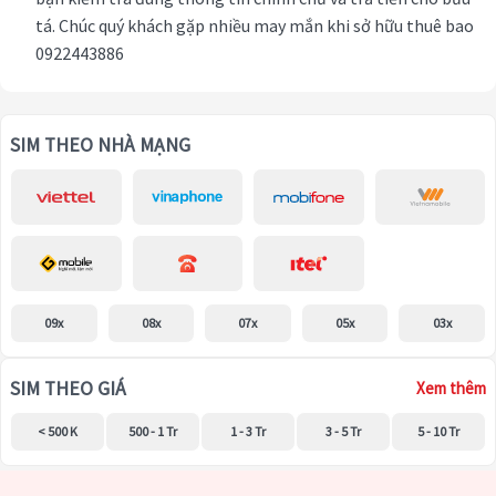
tá. Chúc quý khách gặp nhiều may mắn khi sở hữu thuê bao
0922443886
SIM THEO NHÀ MẠNG
09x
08x
07x
05x
03x
SIM THEO GIÁ
Xem thêm
< 500 K
500 - 1 Tr
1 - 3 Tr
3 - 5 Tr
5 - 10 Tr