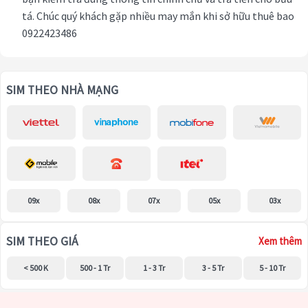
tá. Chúc quý khách gặp nhiều may mắn khi sở hữu thuê bao
0922423486
SIM THEO NHÀ MẠNG
09x
08x
07x
05x
03x
SIM THEO GIÁ
Xem thêm
< 500 K
500 - 1 Tr
1 - 3 Tr
3 - 5 Tr
5 - 10 Tr