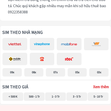
tá. Chúc quý khách gặp nhiều may mắn khi sở hữu thuê bao
0922358388
SIM THEO NHÀ MẠNG
09x
08x
07x
05x
03x
SIM THEO GIÁ
Xem thêm
< 500 K
500 - 1 Tr
1 - 3 Tr
3 - 5 Tr
5 - 10 Tr