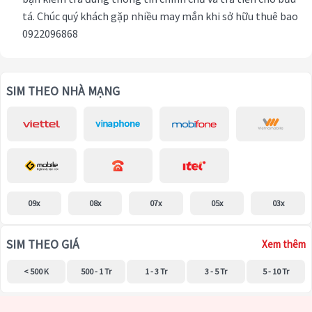
tá. Chúc quý khách gặp nhiều may mắn khi sở hữu thuê bao
0922096868
SIM THEO NHÀ MẠNG
09x
08x
07x
05x
03x
SIM THEO GIÁ
Xem thêm
< 500 K
500 - 1 Tr
1 - 3 Tr
3 - 5 Tr
5 - 10 Tr