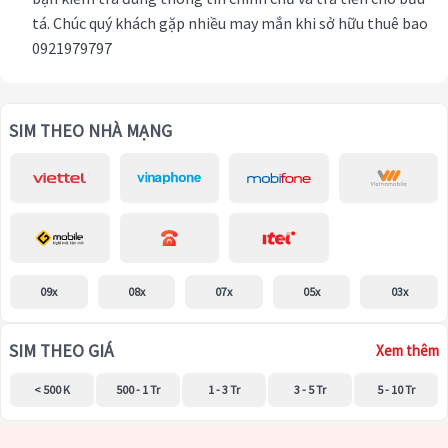
tá. Chúc quý khách gặp nhiều may mắn khi sở hữu thuê bao
0921979797
SIM THEO NHÀ MẠNG
09x
08x
07x
05x
03x
SIM THEO GIÁ
Xem thêm
< 500 K
500 - 1 Tr
1 - 3 Tr
3 - 5 Tr
5 - 10 Tr