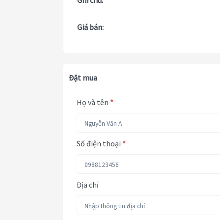
Ghi chú:
Giá bán:
Đặt mua
Họ và tên
*
Số điện thoại
*
Địa chỉ