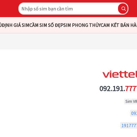
Ủ
ĐỊNH GIÁ SIM
CẦM SIM SỐ ĐẸP
SIM PHONG THỦY
CAM KẾT BÁN H
092.191.
777
Sim VI
09
191777