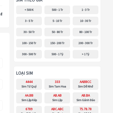
SIM THEO GIÁ
< 500 K
500 - 1 Tr
1 - 3 Tr
 ₫
3 - 5 Tr
5 - 10 Tr
10 - 30 Tr
30 - 50 Tr
50 - 80 Tr
80 - 100 Tr
100 - 150 Tr
150 - 200 Tr
200 - 300 Tr
300 - 500 Tr
500 - 1 Tỷ
> 1 Tỷ
LOẠI SIM
4444
333
AABBCC
Sim Tứ Quý
Sim Tam Hoa
Sim Dễ Nhớ
AA.BB
AB.AB
AB.BA
Sim Lặp Kép
Sim Lặp
Sim Gánh Đảo
6789
ABC.ABC
75.78.78