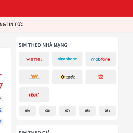
ÀNG
TIN TỨC
SIM THEO NHÀ MẠNG
7
P
2
09x
08x
07x
05x
03x
7