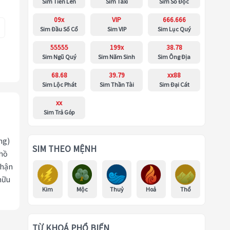
Sim Tiến Lên
Sim Taxi
Sim Số Độc
09x
VIP
666.666
Sim Đầu Số Cổ
Sim VIP
Sim Lục Quý
55555
199x
38.78
Sim Ngũ Quý
Sim Năm Sinh
Sim Ông Địa
68.68
39.79
xx88
Sim Lộc Phát
Sim Thần Tài
Sim Đại Cát
xx
Sim Trả Góp
ng)
SIM THEO MỆNH
 hồ
nhận
hữu
Kim
Mộc
Thuỷ
Hoả
Thổ
TỪ KHOÁ PHỔ BIẾN