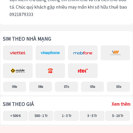
tá. Chúc quý khách gặp nhiều may mắn khi sở hữu thuê bao
0921879333
SIM THEO NHÀ MẠNG
09x
08x
07x
05x
03x
SIM THEO GIÁ
Xem thêm
< 500 K
500 - 1 Tr
1 - 3 Tr
3 - 5 Tr
5 - 10 Tr