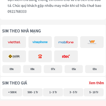
tá. Chúc quý khách gặp nhiều may mắn khi sở hữu thuê bao
0921768333
SIM THEO NHÀ MẠNG
09x
08x
07x
05x
03x
SIM THEO GIÁ
Xem thêm
< 500 K
500 - 1 Tr
1 - 3 Tr
3 - 5 Tr
5 - 10 Tr