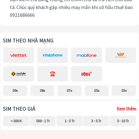
tá. Chúc quý khách gặp nhiều may mắn khi sở hữu thuê bao
0921686666
SIM THEO NHÀ MẠNG
09x
08x
07x
05x
03x
SIM THEO GIÁ
Xem thêm
< 500 K
500 - 1 Tr
1 - 3 Tr
3 - 5 Tr
5 - 10 Tr