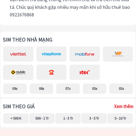
tá. Chúc quý khách gặp nhiều may mắn khi sở hữu thuê bao
0921676868
SIM THEO NHÀ MẠNG
09x
08x
07x
05x
03x
SIM THEO GIÁ
Xem thêm
< 500 K
500 - 1 Tr
1 - 3 Tr
3 - 5 Tr
5 - 10 Tr