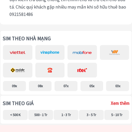
tá. Chúc quý khách gặp nhiều may mắn khi sở hữu thuê bao
0921581486
SIM THEO NHÀ MẠNG
09x
08x
07x
05x
03x
SIM THEO GIÁ
Xem thêm
< 500 K
500 - 1 Tr
1 - 3 Tr
3 - 5 Tr
5 - 10 Tr