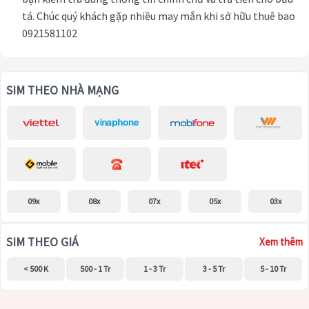
tá. Chúc quý khách gặp nhiều may mắn khi sở hữu thuê bao
0921581102
SIM THEO NHÀ MẠNG
09x
08x
07x
05x
03x
SIM THEO GIÁ
Xem thêm
< 500 K
500 - 1 Tr
1 - 3 Tr
3 - 5 Tr
5 - 10 Tr