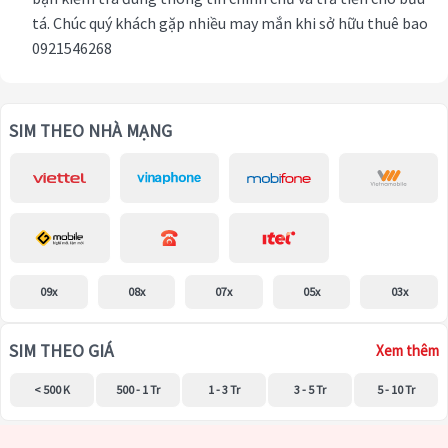
tá. Chúc quý khách gặp nhiều may mắn khi sở hữu thuê bao
0921546268
SIM THEO NHÀ MẠNG
09x
08x
07x
05x
03x
SIM THEO GIÁ
Xem thêm
< 500 K
500 - 1 Tr
1 - 3 Tr
3 - 5 Tr
5 - 10 Tr