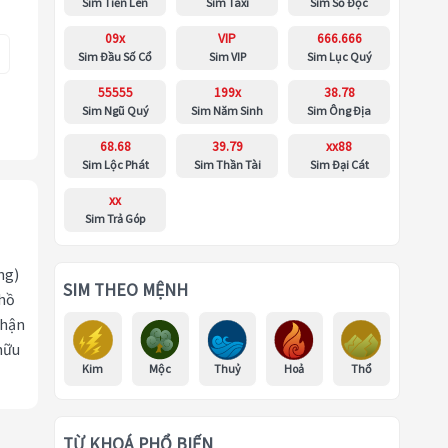
Sim Tiến Lên
Sim Taxi
Sim Số Độc
09x
VIP
666.666
Sim Đầu Số Cổ
Sim VIP
Sim Lục Quý
55555
199x
38.78
Sim Ngũ Quý
Sim Năm Sinh
Sim Ông Địa
68.68
39.79
xx88
Sim Lộc Phát
Sim Thần Tài
Sim Đại Cát
xx
Sim Trả Góp
ng)
SIM THEO MỆNH
 hồ
nhận
hữu
Kim
Mộc
Thuỷ
Hoả
Thổ
TỪ KHOÁ PHỔ BIẾN