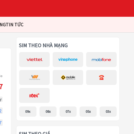
ÀNG
TIN TỨC
SIM THEO NHÀ MẠNG
7
y
2
09x
08x
07x
05x
03x
7