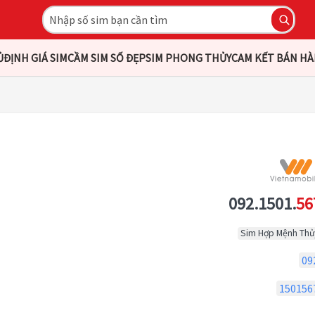
Ủ
ĐỊNH GIÁ SIM
CẦM SIM SỐ ĐẸP
SIM PHONG THỦY
CAM KẾT BÁN H
092.1501.
56
Sim Hợp Mệnh Thủ
09
150156