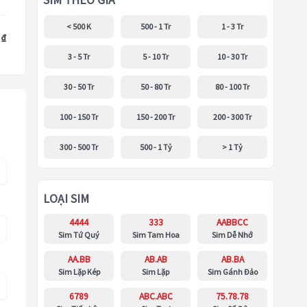
SIM THEO GIÁ
< 500 K
500 - 1 Tr
1 - 3 Tr
 ₫
3 - 5 Tr
5 - 10 Tr
10 - 30 Tr
30 - 50 Tr
50 - 80 Tr
80 - 100 Tr
100 - 150 Tr
150 - 200 Tr
200 - 300 Tr
300 - 500 Tr
500 - 1 Tỷ
> 1 Tỷ
LOẠI SIM
4444
333
AABBCC
Sim Tứ Quý
Sim Tam Hoa
Sim Dễ Nhớ
AA.BB
AB.AB
AB.BA
Sim Lặp Kép
Sim Lặp
Sim Gánh Đảo
6789
ABC.ABC
75.78.78