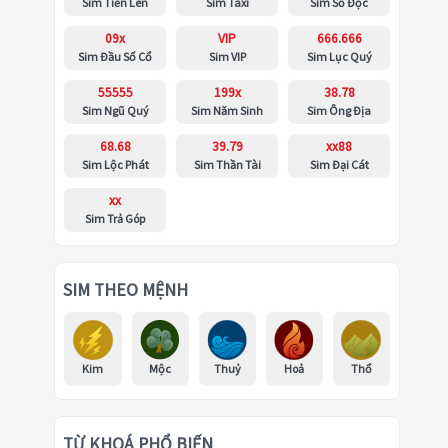
Sim Tiến Lên
Sim Taxi
Sim Số Độc
09x
VIP
666.666
Sim Đầu Số Cổ
Sim VIP
Sim Lục Quý
55555
199x
38.78
Sim Ngũ Quý
Sim Năm Sinh
Sim Ông Địa
68.68
39.79
xx88
Sim Lộc Phát
Sim Thần Tài
Sim Đại Cát
xx
Sim Trả Góp
SIM THEO MỆNH
Kim
Mộc
Thuỷ
Hoả
Thổ
TỪ KHOÁ PHỔ BIẾN