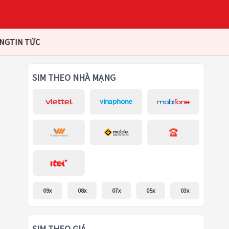
ÀNG
TIN TỨC
SIM THEO NHÀ MẠNG
09x
08x
07x
05x
03x