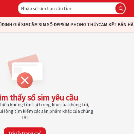
Ủ
ĐỊNH GIÁ SIM
CẦM SIM SỐ ĐẸP
SIM PHONG THỦY
CAM KẾT BÁN H
ìm thấy số sim yêu cầu
hiện không tồn tại trong kho của chúng tôi,
Vui lòng tìm kiếm các sản phẩm khác của chúng
tôi.
Trở về trang chủ