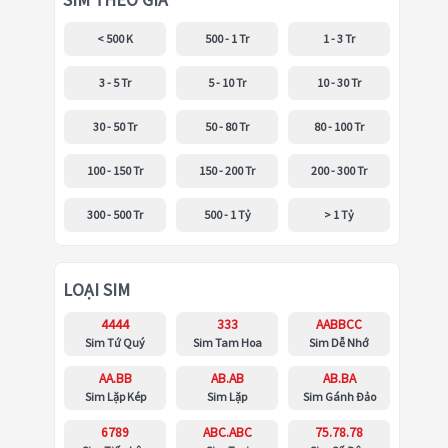
SIM THEO GIÁ
< 500 K
500 - 1 Tr
1 - 3 Tr
3 - 5 Tr
5 - 10 Tr
10 - 30 Tr
30 - 50 Tr
50 - 80 Tr
80 - 100 Tr
100 - 150 Tr
150 - 200 Tr
200 - 300 Tr
300 - 500 Tr
500 - 1 Tỷ
> 1 Tỷ
LOẠI SIM
4444
333
AABBCC
Sim Tứ Quý
Sim Tam Hoa
Sim Dễ Nhớ
AA.BB
AB.AB
AB.BA
Sim Lặp Kép
Sim Lặp
Sim Gánh Đảo
6789
ABC.ABC
75.78.78