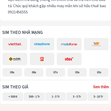
tá. Chúc quý khách gặp nhiều may mắn khi sở hữu thuê bao
0921456555
SIM THEO NHÀ MẠNG
09x
08x
07x
05x
03x
SIM THEO GIÁ
Xem thêm
< 500 K
500 - 1 Tr
1 - 3 Tr
3 - 5 Tr
5 - 10 Tr