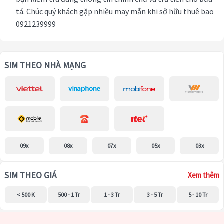
tá. Chúc quý khách gặp nhiều may mắn khi sở hữu thuê bao
0921239999
SIM THEO NHÀ MẠNG
09x
08x
07x
05x
03x
SIM THEO GIÁ
Xem thêm
< 500 K
500 - 1 Tr
1 - 3 Tr
3 - 5 Tr
5 - 10 Tr