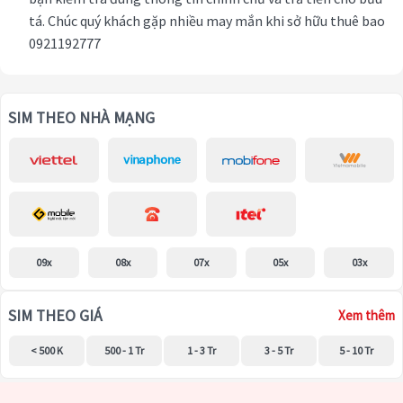
tá. Chúc quý khách gặp nhiều may mắn khi sở hữu thuê bao
0921192777
SIM THEO NHÀ MẠNG
09x
08x
07x
05x
03x
SIM THEO GIÁ
Xem thêm
< 500 K
500 - 1 Tr
1 - 3 Tr
3 - 5 Tr
5 - 10 Tr