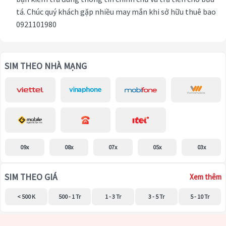
tá. Chúc quý khách gặp nhiều may mắn khi sở hữu thuê bao
0921101980
SIM THEO NHÀ MẠNG
09x
08x
07x
05x
03x
SIM THEO GIÁ
Xem thêm
< 500 K
500 - 1 Tr
1 - 3 Tr
3 - 5 Tr
5 - 10 Tr