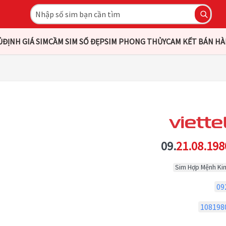
Ủ
ĐỊNH GIÁ SIM
CẦM SIM SỐ ĐẸP
SIM PHONG THỦY
CAM KẾT BÁN H
09.
21.08.198
Sim Hợp Mệnh Ki
09
108198