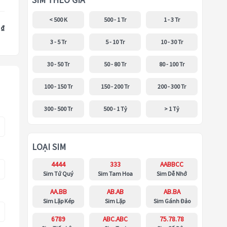
SIM THEO GIÁ
< 500 K
500 - 1 Tr
1 - 3 Tr
 ₫
3 - 5 Tr
5 - 10 Tr
10 - 30 Tr
30 - 50 Tr
50 - 80 Tr
80 - 100 Tr
100 - 150 Tr
150 - 200 Tr
200 - 300 Tr
300 - 500 Tr
500 - 1 Tỷ
> 1 Tỷ
LOẠI SIM
4444
333
AABBCC
Sim Tứ Quý
Sim Tam Hoa
Sim Dễ Nhớ
AA.BB
AB.AB
AB.BA
Sim Lặp Kép
Sim Lặp
Sim Gánh Đảo
6789
ABC.ABC
75.78.78