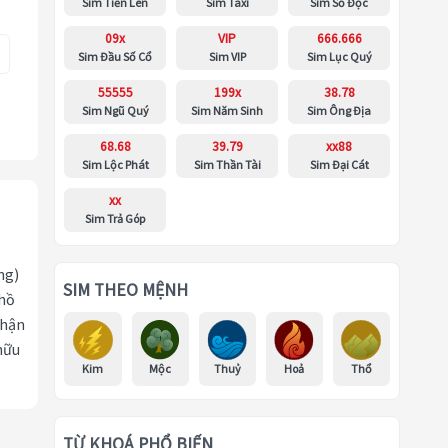
Sim Tiến Lên
Sim Taxi
Sim Số Độc
09x
VIP
666.666
Sim Đầu Số Cổ
Sim VIP
Sim Lục Quý
55555
199x
38.78
Sim Ngũ Quý
Sim Năm Sinh
Sim Ông Địa
68.68
39.79
xx88
Sim Lộc Phát
Sim Thần Tài
Sim Đại Cát
xx
Sim Trả Góp
ng)
SIM THEO MỆNH
 hồ
nhận
hữu
Kim
Mộc
Thuỷ
Hoả
Thổ
TỪ KHOÁ PHỔ BIẾN