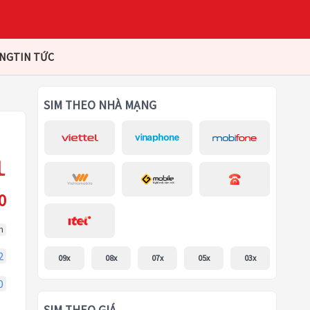
ÀNG
TIN TỨC
SIM THEO NHÀ MẠNG
0
m
2
09x
08x
07x
05x
03x
0