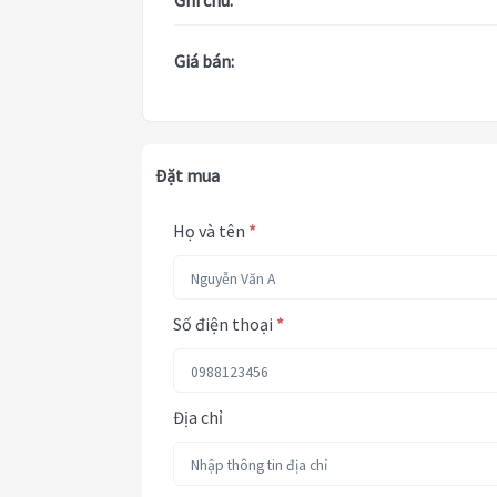
Ghi chú:
Giá bán:
Đặt mua
Họ và tên
*
Số điện thoại
*
Địa chỉ