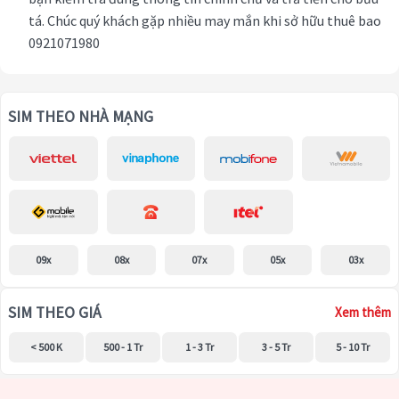
tá. Chúc quý khách gặp nhiều may mắn khi sở hữu thuê bao
0921071980
SIM THEO NHÀ MẠNG
09x
08x
07x
05x
03x
SIM THEO GIÁ
Xem thêm
< 500 K
500 - 1 Tr
1 - 3 Tr
3 - 5 Tr
5 - 10 Tr